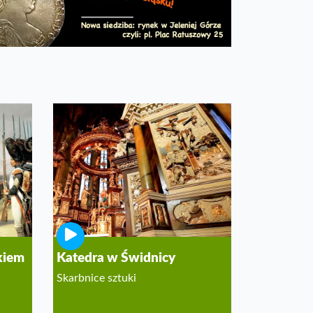
kiem
Katedra w Świdnicy
Skarbnice sztuki