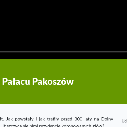
 Pałacu Pakoszów
lft. Jak powstały i jak trafiły przed 300 laty na Dolny
Ud
e, iż szczycą się nimi rezydencje koronowanych głów?