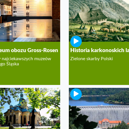
um obozu Gross-Rosen
Historia karkonoskich 
ty najciekawszych muzeów
Zielone skarby Polski
go Śląska
ół "Łaski" w Jeleniej
Elektrownia Wodna
e
Pilchowice I
ki Jeleniej Góry i Karkonoszy
Z kamerą w elektrowni wodn