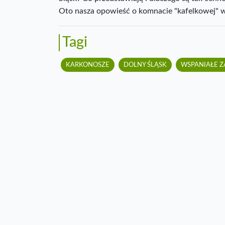
Oto nasza opowieść o komnacie "kafelkowej" w
Tagi
KARKONOSZE
DOLNY ŚLĄSK
WSPANIAŁE Z