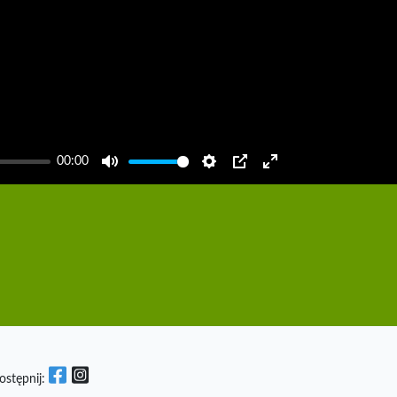
00:00
Mute
Settings
PIP
Enter
fullscreen
ostępnij: