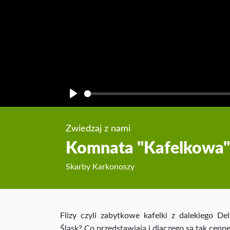
Play
Zwiedzaj z nami
Komnata "Kafelkowa"
Skarby Karkonoszy
Flizy czyli zabytkowe kafelki z dalekiego De
Śląsk? Co przedstawiają i dlaczego są tak cenn