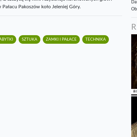
Da
 Pałacu Pakoszów koło Jeleniej Góry.
Ob
ABYTKI
SZTUKA
ZAMKI I PAŁACE
TECHNIKA