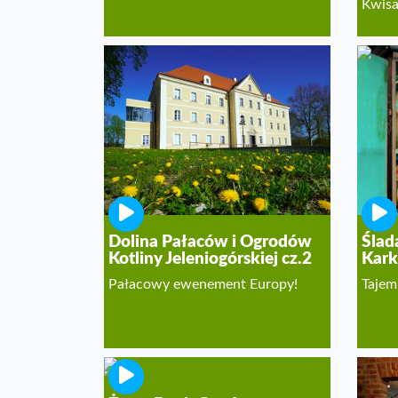
Kwis
Dolina Pałaców i Ogrodów
Ślad
Kotliny Jeleniogórskiej cz.2
Kark
Pałacowy ewenement Europy!
Tajem