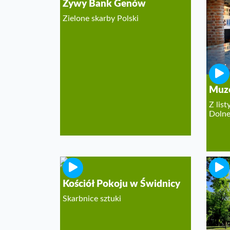
Żywy Bank Genów
Zielone skarby Polski
Muze
Z lis
Dolne
Kościół Pokoju w Świdnicy
Kości
Górz
Skarbnice sztuki
Zabyt