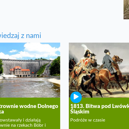
iedzaj z nami
trownie wodne Dolnego
1813. Bitwa pod Lwów
ka
Śląskim
owstawały i działają
Podróże w czasie
ownie na rzekach Bóbr i