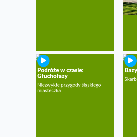
Podróże w czasie:
Bazy
Głuchołazy
Skarb
NIezwykłe przygody śląskiego
miasteczka