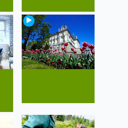
Skarby Bielska-Białej: perły
architektury
Jedna z najpiękniejszych miejskich
przestrzeni historycznych w
Polsce!