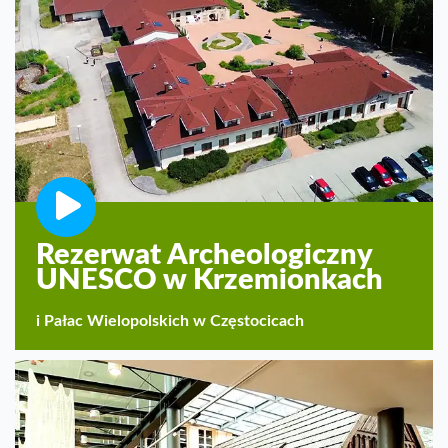
Rezerwat Archeologiczny
UNESCO w Krzemionkach
i Pałac Wielopolskich w Częstocicach