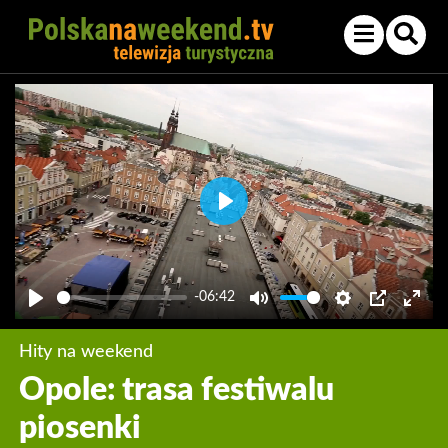
Play
-06:42
Play
Mute
Settings
PIP
Enter
fullsc
Hity na weekend
Opole: trasa festiwalu
piosenki