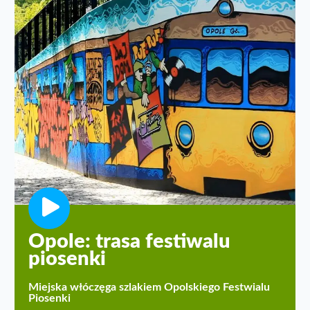
Opole: trasa festiwalu
piosenki
Miejska włóczęga szlakiem Opolskiego Festwialu
Piosenki