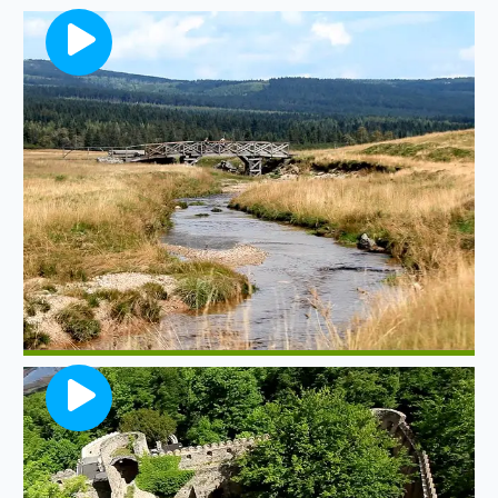
Chatka Górzystów
Najpiękniejsza z wypraw w Góry Izerskie
Zamek Chojnik
Jeden z dziesięciu najciekawszych,