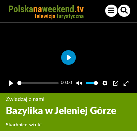
Play
00:00
Play
Mute
Settings
PIP
Enter
fullsc
Zwiedzaj z nami
Bazylika w Jeleniej Górze
Skarbnice sztuki