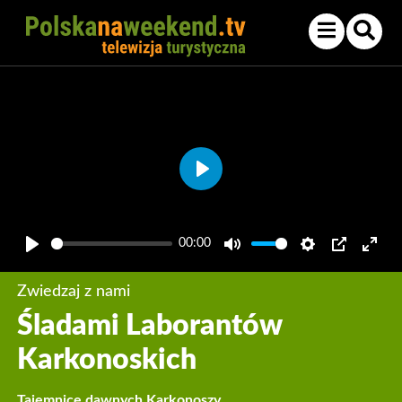
Play
00:00
Play
Mute
Settings
PIP
Enter
fullsc
Zwiedzaj z nami
Śladami Laborantów
Karkonoskich
Tajemnice dawnych Karkonoszy