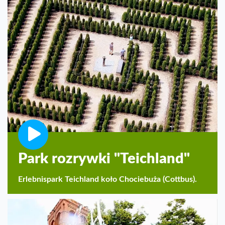
Park rozrywki "Teichland"
Erlebnispark Teichland koło Chociebuża (Cottbus).