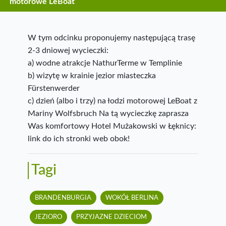
motorowe LeBoat
W tym odcinku proponujemy następującą trasę
2-3 dniowej wycieczki:
a) wodne atrakcje NathurTerme w Templinie
b) wizytę w krainie jezior miasteczka
Fürstenwerder
c) dzień (albo i trzy) na łodzi motorowej LeBoat z
Mariny Wolfsbruch Na tą wycieczkę zaprasza
Was komfortowy Hotel Mużakowski w Łęknicy:
link do ich stronki web obok!
Tagi
BRANDENBURGIA
WOKÓŁ BERLINA
JEZIORO
PRZYJAZNE DZIECIOM