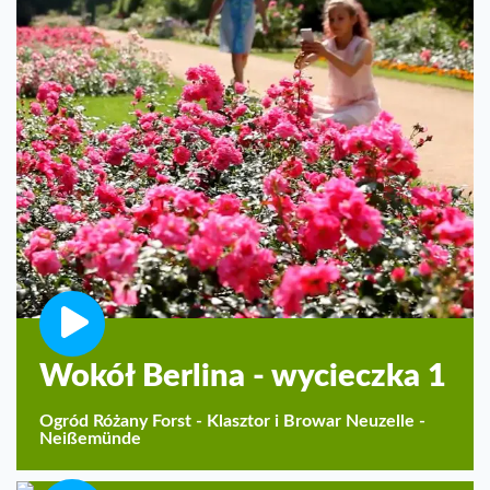
Wokół Berlina - wycieczka 1
Ogród Różany Forst - Klasztor i Browar Neuzelle -
Neißemünde