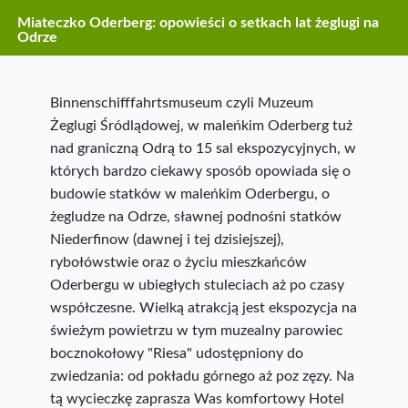
Miateczko Oderberg: opowieści o setkach lat żeglugi na
Odrze
Binnenschifffahrtsmuseum czyli Muzeum
Żeglugi Śródlądowej, w maleńkim Oderberg tuż
nad graniczną Odrą to 15 sal ekspozycyjnych, w
których bardzo ciekawy sposób opowiada się o
budowie statków w maleńkim Oderbergu, o
żegludze na Odrze, sławnej podnośni statków
Niederfinow (dawnej i tej dzisiejszej),
rybołówstwie oraz o życiu mieszkańców
Oderbergu w ubiegłych stuleciach aż po czasy
współczesne. Wielką atrakcją jest ekspozycja na
świeżym powietrzu w tym muzealny parowiec
bocznokołowy "Riesa" udostępniony do
zwiedzania: od pokładu górnego aż poz zęzy. Na
tą wycieczkę zaprasza Was komfortowy Hotel