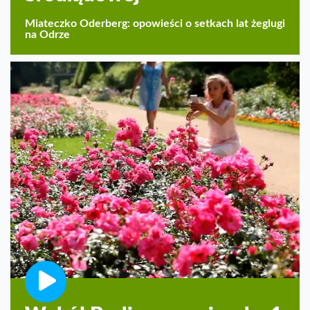
Miateczko Oderberg: opowieści o setkach lat żeglugi
na Odrze