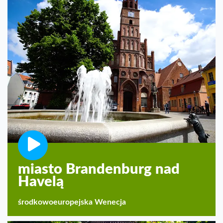
miasto Brandenburg nad
Havelą
środkowoeuropejska Wenecja