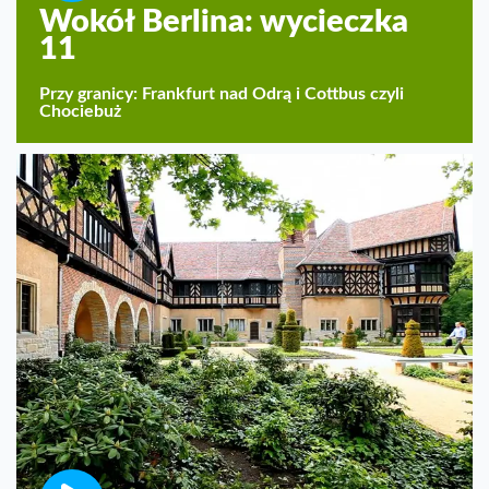
Wokół Berlina: wycieczka
11
Przy granicy: Frankfurt nad Odrą i Cottbus czyli
Chociebuż