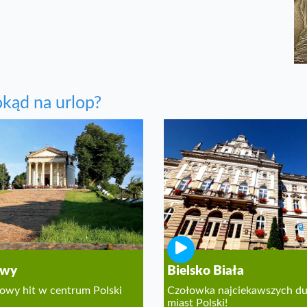
kąd na urlop?
awy
Bielsko Biała
owy hit w centrum Polski
Czołowka najciekawszych d
miast Polski!