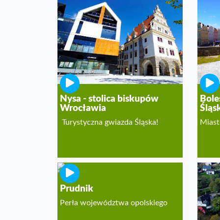
Nysa - stolica biskupów
Bole
Wrocławia
Śląs
Turystyczna gwiazda Śląska!
Miast
Prudnik
Perła województwa opolskiego