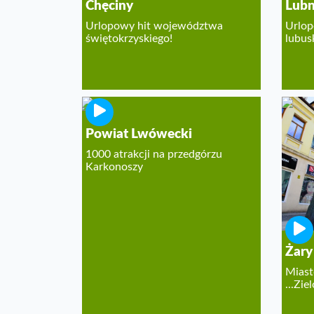
Chęciny
Lubn
Urlopowy hit województwa
Urlop
świętokrzyskiego!
lubus
Powiat Lwówecki
1000 atrakcji na przedgórzu
Karkonoszy
Żary
Miasto
...Zi