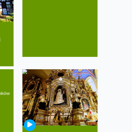
j
amków