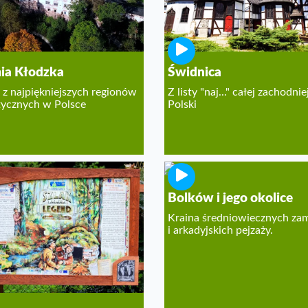
ia Kłodzka
Świdnica
 z najpiękniejszych regionów
Z listy "naj..." całej zachodnie
tycznych w Polsce
Polski
Bolków i jego okolice
Kraina średniowiecznych z
i arkadyjskich pejzaży.