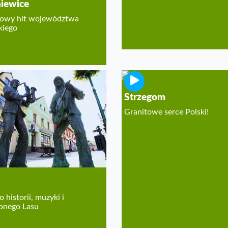
iewice
owy hit województwa
kiego
Strzegom
Granitowe serce Polski!
 historii, muzyki i
elonego Lasu