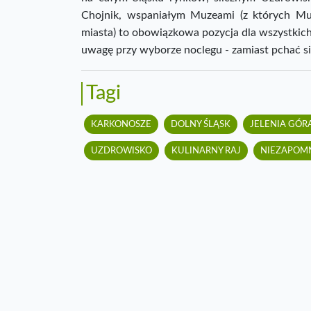
Chojnik, wspaniałym Muzeami (z których M
miasta) to obowiązkowa pozycja dla wszystkic
uwagę przy wyborze noclegu - zamiast pchać si
Tagi
KARKONOSZE
DOLNY ŚLĄSK
JELENIA GÓR
UZDROWISKO
KULINARNY RAJ
NIEZAPOM