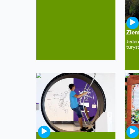
Ziem
Jeden
turys