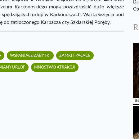
Da
uzeum Karkonoskiego mogą pozazdrościć dużo większe
Ob
h spędzających urlop w Karkonoszach. Warta wzięcia pod
ę do zatłoczonego Karpacza czy Szklarskiej Poręby.
A
WSPANIAŁE ZABYTKI
ZAMKI I PAŁACE
NIANY URLOP
MNÓSTWO ATRAKCJI