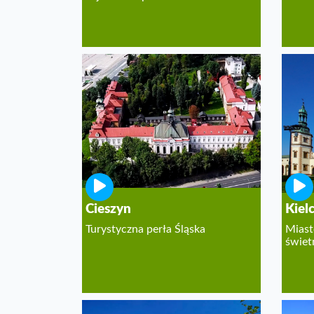
Cieszyn
Kiel
Turystyczna perła Śląska
Miast
świet