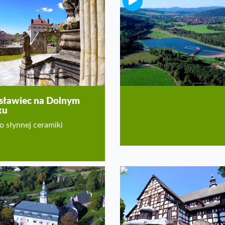
Stronie Śląskie
Wspaniały urlop w Kotlinie
Kłodzkiej
sławiec na Dolnym
ku
o słynnej ceramiki