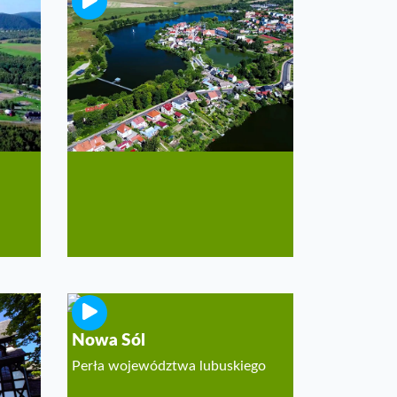
Pełczyce
Fantastyczny wypoczynek nad
jeziorami!
Nowa Sól
Perła województwa lubuskiego