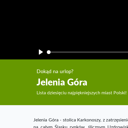
Play
Dokąd na urlop?
Jelenia Góra
Lista dziesięciu najpiękniejszych miast Polski!
Jelenia Góra - stolica Karkonoszy, z zatrzęsie
na całym Śląsku rynków, ślicznym Uzdrowisk