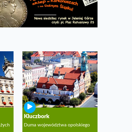
Kluczbork
użych
Duma województwa opolskiego