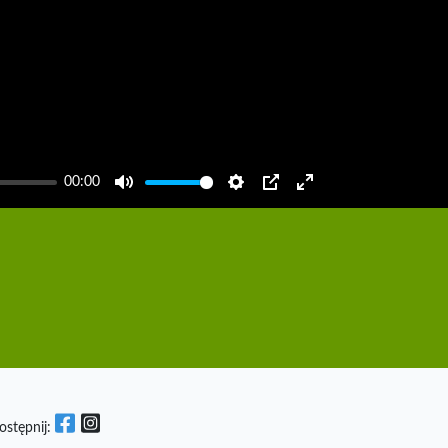
00:00
Mute
Settings
PIP
Enter
fullscreen
ostępnij: