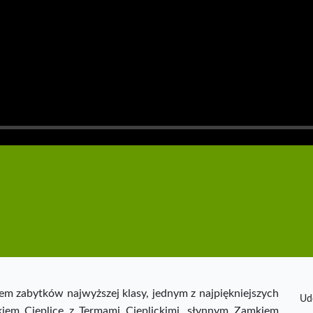
niem zabytków najwyższej klasy, jednym z najpiękniejszych
Ud
iem Cieplice z Termami Cieplickimi, słynnym Zamkiem