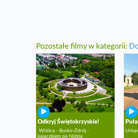
Pozostałe filmy w kategorii:
Do
Odkryj Świętokrzyskie!
Puł
Wiślica - Busko-Zdrój -
Urlop
kajaczkiem po Nidzie