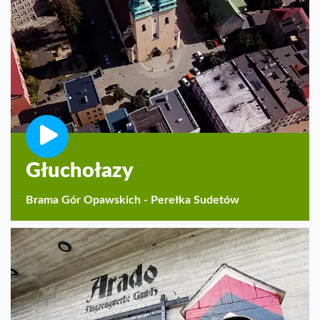
Głuchołazy
Brama Gór Opawskich - Perełka Sudetów