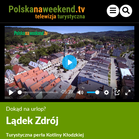
Play
-05:39
Play
Mute
Settings
PIP
Enter
fullsc
Dokąd na urlop?
Lądek Zdrój
Turystyczna perła Kotliny Kłodzkiej