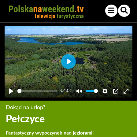
Play
-04:01
Play
Mute
Settings
PIP
Enter
fullsc
Dokąd na urlop?
Pełczyce
Fantastyczny wypoczynek nad jeziorami!