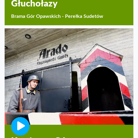
Głuchołazy
Brama Gór Opawskich - Perełka Sudetów