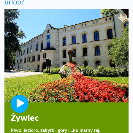
urlop?
Żywiec
Piwo, jezioro, zabytki, góry i...kulinarny raj.