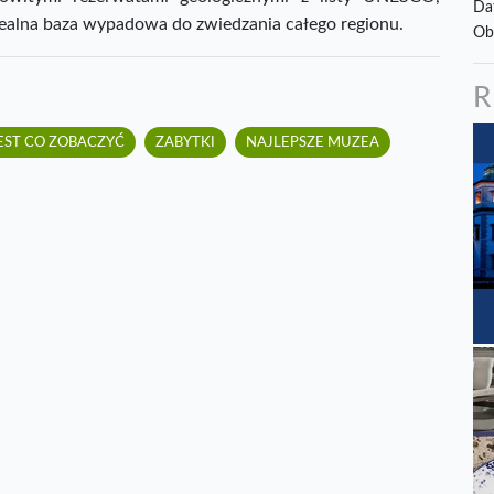
Da
dealna baza wypadowa do zwiedzania całego regionu.
Ob
EST CO ZOBACZYĆ
ZABYTKI
NAJLEPSZE MUZEA