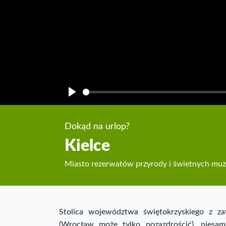
Play
Dokąd na urlop?
Kielce
Miasto rezerwatów przyrody i świetnych mu
Stolica województwa świętokrzyskiego z za
(Wrocław może tylko pozazdrościć), niesa