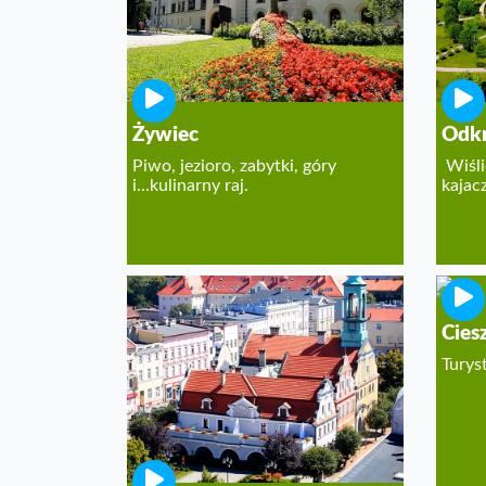
Żywiec
Odkr
Piwo, jezioro, zabytki, góry
Wiśli
i...kulinarny raj.
kajac
Cies
Turys