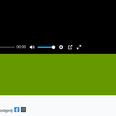
00:00
Mute
Settings
PIP
Enter
fullscreen
ostępnij: