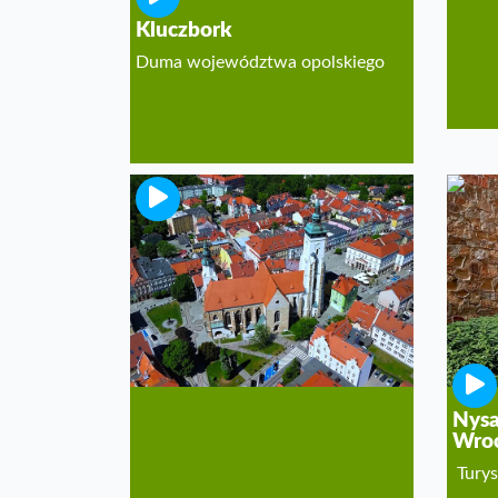
Kluczbork
Duma województwa opolskiego
Złotoryja
Brama do Krainy Wygasłych
Wulkanów
Nysa
Wro
Turys