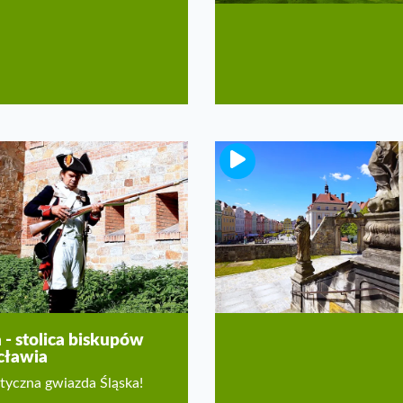
Bolesławiec na Dolnym
Śląsku
Miasto słynnej ceramiki
 - stolica biskupów
cławia
tyczna gwiazda Śląska!