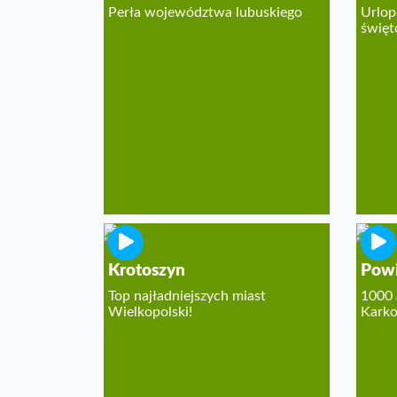
Perła województwa lubuskiego
Urlop
święt
Krotoszyn
Powi
Top najładniejszych miast
1000 
Wielkopolski!
Karko