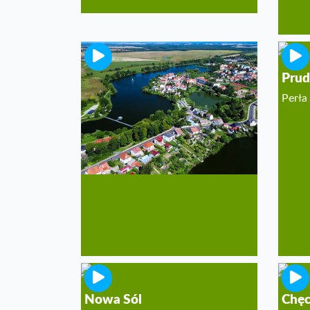
Pełczyce
Prud
Fantastyczny wypoczynek nad
Perła
jeziorami!
Nowa Sól
Chęc