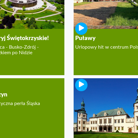
yj Świętokrzyskie!
Puławy
ca - Busko-Zdrój -
Urlopowy hit w centrum Pols
zkiem po Nidzie
zyn
Kielce
tyczna perła Śląska
Miasto rezerwatów przyrody 
świetnych muzeów.