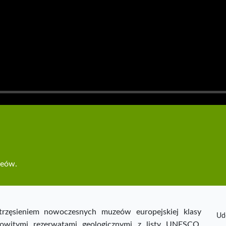
zeów.
trzęsieniem nowoczesnych muzeów europejskiej klasy
Ud
mowitymi rezerwatami geologicznymi z listy UNESCO,