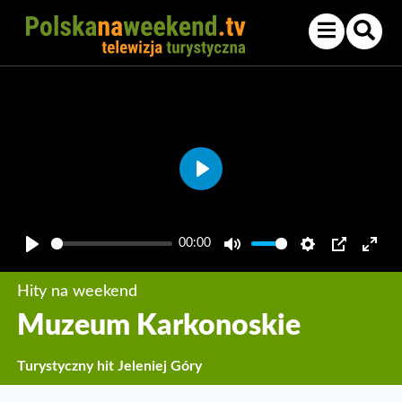
Play
00:00
Play
Mute
Settings
PIP
Enter
fullsc
Hity na weekend
Muzeum Karkonoskie
Turystyczny hit Jeleniej Góry