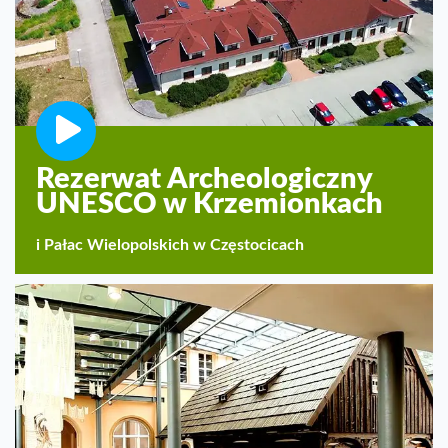
Rezerwat Archeologiczny
UNESCO w Krzemionkach
i Pałac Wielopolskich w Częstocicach