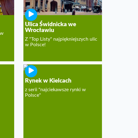
Ulica Świdnicka we
Wrocławiu
 w
Z "Top Listy" najpiękniejszych ulic
w Polsce!
Rynek w Kielcach
z serii "najciekawsze rynki w
Polsce"