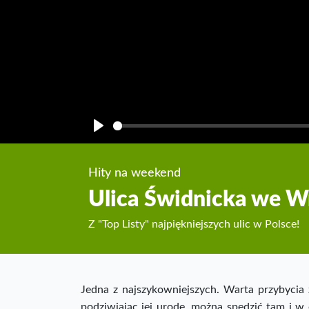
Play
Hity na weekend
Ulica Świdnicka we W
Z "Top Listy" najpiękniejszych ulic w Polsce!
Jedna z najszykowniejszych. Warta przybycia z
podziwiając jej urodę, można spędzić tam i w 