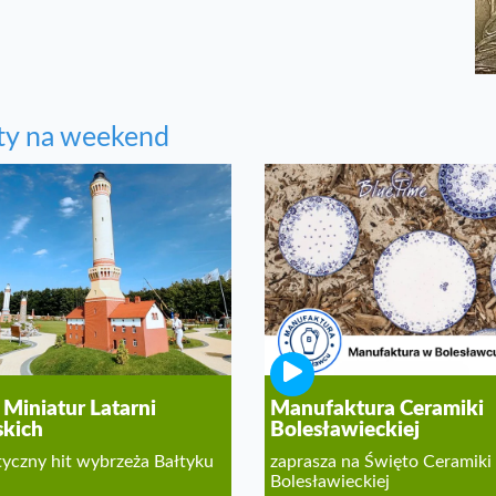
ty na weekend
 Miniatur Latarni
Manufaktura Ceramiki
kich
Bolesławieckiej
tyczny hit wybrzeża Bałtyku
zaprasza na Święto Ceramiki
Bolesławieckiej