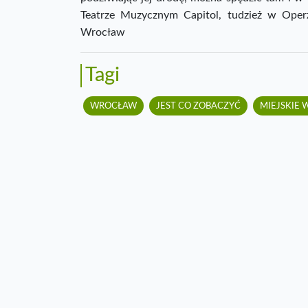
Teatrze Muzycznym Capitol, tudzież w Operz
Wrocław
Tagi
WROCŁAW
JEST CO ZOBACZYĆ
MIEJSKIE 