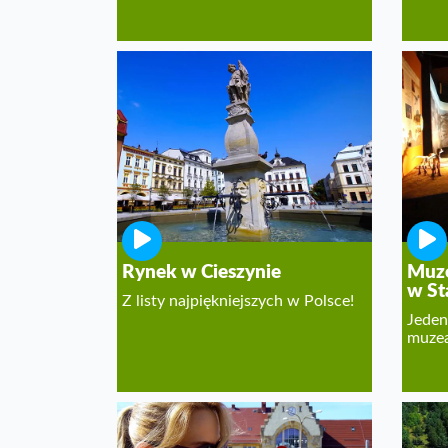
Rynek w Cieszynie
Muze
w St
Z listy najpiękniejszych w Polsce!
Jeden
muzea