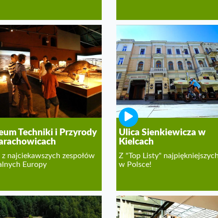
um Techniki i Przyrody
Ulica Sienkiewicza w
arachowicach
Kielcach
 z najciekawszych zespołów
Z "Top Listy" najpiękniejszych
lnych Europy
w Polsce!