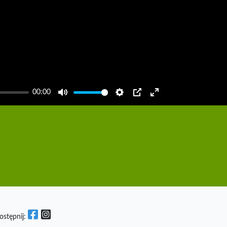
00:00
Mute
Settings
PIP
Enter
fullscreen
ostępnij: