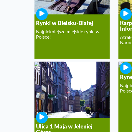
Rynki w Bielsku-Białej
Karp
Info
Najpiękniejsze miejskie rynki w
Polsce!
Atrak
Naro
Ryne
Najpi
Polsc
Ulica 1 Maja w Jeleniej