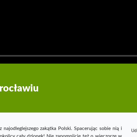
rocławiu
 najodleglejszego zakątka Polski. Spacerując sobie nią i
Ud
okolicy cały dzionek! Nie zapomnijcie też o wieczorze w