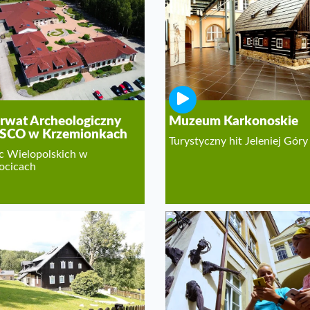
rwat Archeologiczny
Muzeum Karkonoskie
SCO w Krzemionkach
Turystyczny hit Jeleniej Góry
ac Wielopolskich w
ocicach