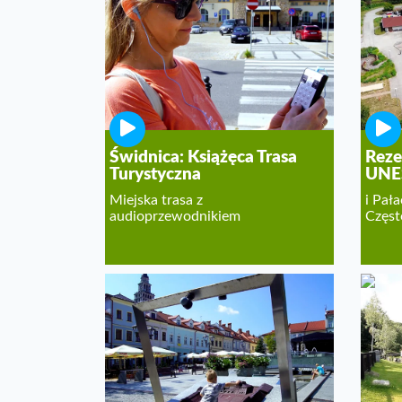
Świdnica: Książęca Trasa
Reze
Turystyczna
UNE
Miejska trasa z
i Pał
audioprzewodnikiem
Częst