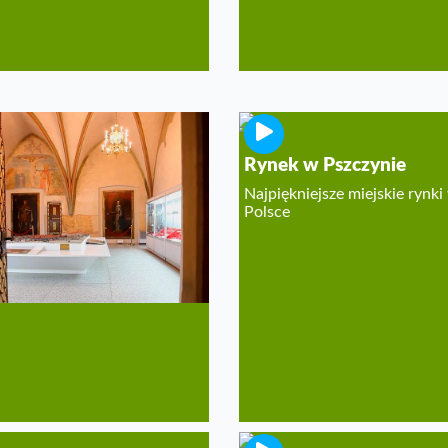
eum Kupiectwa w
Rynek w Pszczynie
nicy
Najpiękniejsze miejskie rynki
Polsce
nująca podróż w czasie