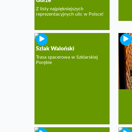
Górze
Z listy najpiękniejszych
reprezentacyjnych ulic w Polsce!
Szlak Waloński
Muz
Świd
Trasa spacerowa w Szklarskiej
Porębie
Fascy