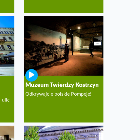
Muzeum Twierdzy Kostrzyn
Odkrywajcie polskie Pompeje!
 ulic