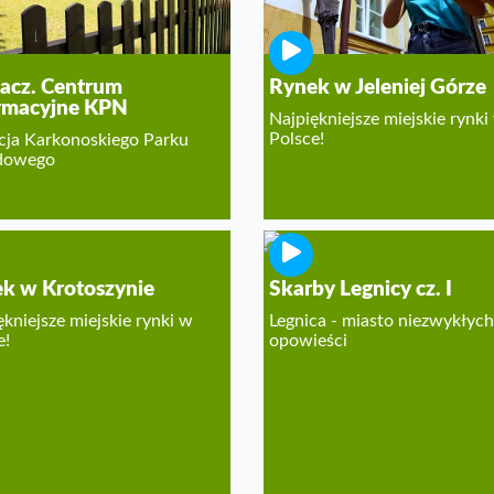
acz. Centrum
Rynek w Jeleniej Górze
rmacyjne KPN
Najpiękniejsze miejskie rynki
Polsce!
cja Karkonoskiego Parku
dowego
k w Krotoszynie
Skarby Legnicy cz. I
ękniejsze miejskie rynki w
Legnica - miasto niezwykłych
e!
opowieści