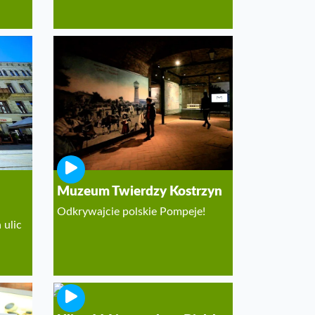
Muzeum Twierdzy Kostrzyn
Odkrywajcie polskie Pompeje!
 ulic