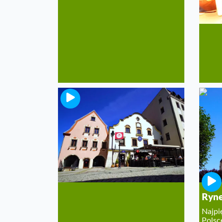
Ulica 1 Maja w Jeleniej
Górze
Z listy najpiękniejszych
reprezentacyjnych ulic w Polsce!
Ryne
Najpi
Polsc