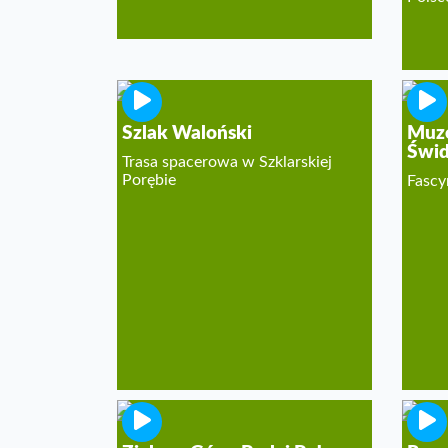
Szlak Waloński
Muz
Świd
Trasa spacerowa w Szklarskiej
Porębie
Fascy