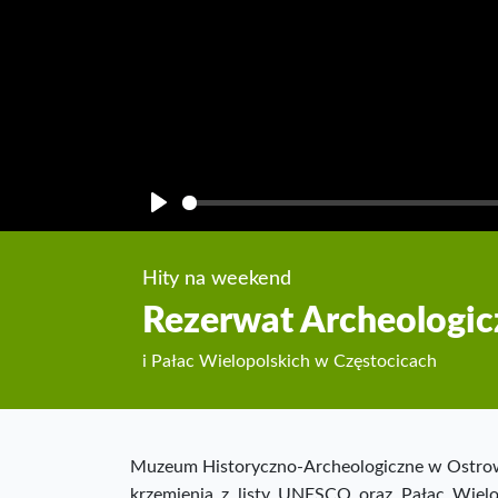
Play
Hity na weekend
Rezerwat Archeologi
i Pałac Wielopolskich w Częstocicach
Muzeum Historyczno-Archeologiczne w Ostrowc
krzemienia z listy UNESCO oraz Pałac Wiel