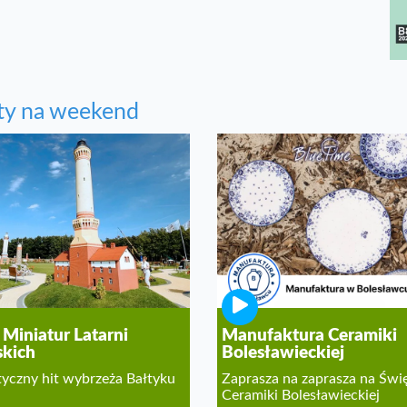
ty na weekend
 Miniatur Latarni
Manufaktura Ceramiki
kich
Bolesławieckiej
tyczny hit wybrzeża Bałtyku
Zaprasza na zaprasza na Świ
Ceramiki Bolesławieckiej