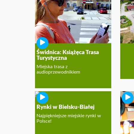
Reze
UNE
i Pał
Częst
Świdnica: Książęca Trasa
Turystyczna
Miejska trasa z
audioprzewodnikiem
Rynki w Bielsku-Białej
Karp
Info
Najpiękniejsze miejskie rynki w
Polsce!
Atrak
Naro