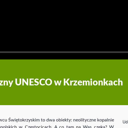
czny UNESCO w Krzemionkach
u Świętokrzyskim to dwa obiekty: neolityczne kopalnie
Ud
opolskich w Częstocicach. A co tam na Was czeka? W