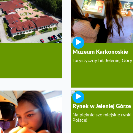
rwat Archeologiczny
SCO w Krzemionkach
ac Wielopolskich w
ocicach
Muzeum Karkonoskie
Turystyczny hit Jeleniej Góry
acz. Centrum
Rynek w Jeleniej Górze
rmacyjne KPN
Najpiękniejsze miejskie rynki
Polsce!
cja Karkonoskiego Parku
dowego