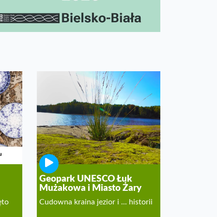
Geopark UNESCO Łuk
Mużakowa i Miasto Żary
ęto
Cudowna kraina jezior i ... historii