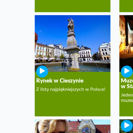
Rynek w Cieszynie
Muze
w St
Z listy najpiękniejszych w Polsce!
Jeden
muzea