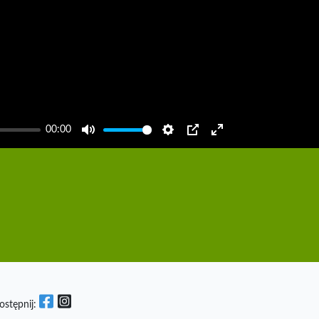
00:00
Mute
Settings
PIP
Enter
fullscreen
ostępnij: