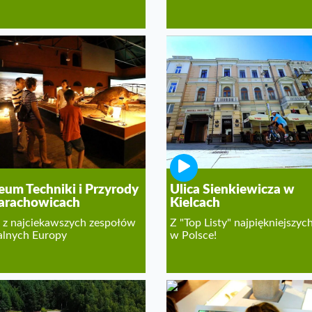
um Techniki i Przyrody
Ulica Sienkiewicza w
arachowicach
Kielcach
 z najciekawszych zespołów
Z "Top Listy" najpiękniejszych
lnych Europy
w Polsce!