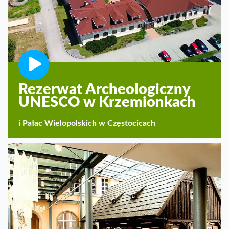
Rezerwat Archeologiczny
UNESCO w Krzemionkach
i Pałac Wielopolskich w Częstocicach