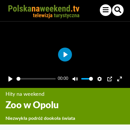
Play
00:00
Play
Mute
Settings
PIP
Enter
fullsc
Hity na weekend
Zoo w Opolu
Niezwykła podróż dookoła świata